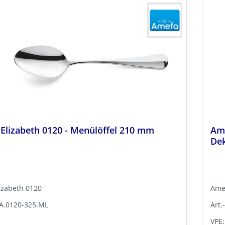
Elizabeth 0120 - Menülöffel 210 mm
Ame
Dek
izabeth 0120
Amef
BA.0120-325.ML
Art.
VPE: