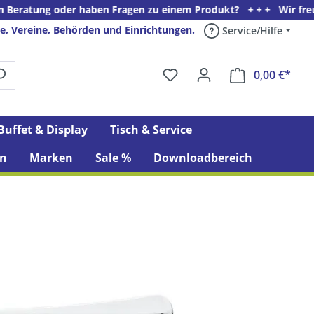
er haben Fragen zu einem Produkt? + + + Wir freuen uns auf Ihre
e, Vereine, Behörden und Einrichtungen.
Service/Hilfe
0,00 €*
Ware
Buffet & Display
Tisch & Service
n
Marken
Sale %
Downloadbereich