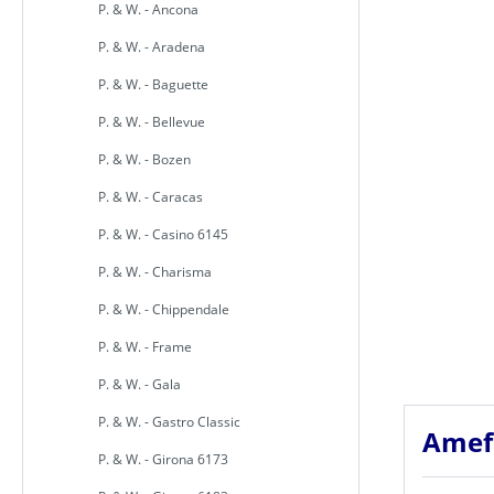
P. & W. - Ancona
P. & W. - Aradena
P. & W. - Baguette
P. & W. - Bellevue
P. & W. - Bozen
P. & W. - Caracas
P. & W. - Casino 6145
P. & W. - Charisma
P. & W. - Chippendale
P. & W. - Frame
P. & W. - Gala
P. & W. - Gastro Classic
Amefa
P. & W. - Girona 6173