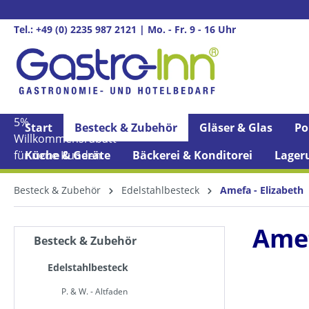
springen
Zur Hauptnavigation springen
Tel.: +49 (0) 2235 987 2121 | Mo. - Fr. 9 - 16 Uhr
5%
Start
Besteck & Zubehör
Gläser & Glas
Po
Willkommens­rabatt**
für neue Kunden
Küche & Geräte
Bäckerei & Konditorei
Lager
Besteck & Zubehör
Edelstahlbesteck
Amefa - Elizabeth
Amef
Besteck & Zubehör
Edelstahlbesteck
P. & W. - Altfaden