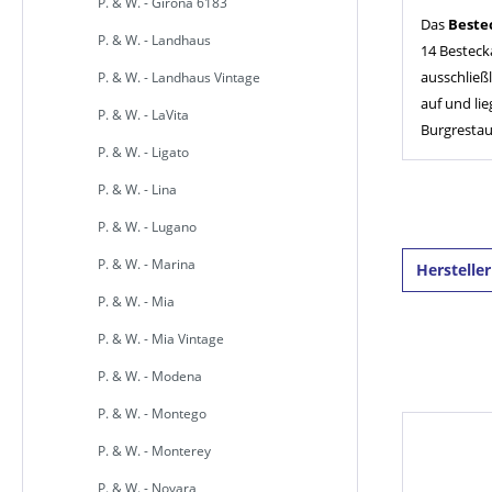
P. & W. - Girona 6183
Das
Beste
P. & W. - Landhaus
14 Bestecka
ausschließl
P. & W. - Landhaus Vintage
auf und li
P. & W. - LaVita
Burgrestau
P. & W. - Ligato
P. & W. - Lina
P. & W. - Lugano
P. & W. - Marina
Herstelle
P. & W. - Mia
P. & W. - Mia Vintage
P. & W. - Modena
P. & W. - Montego
P. & W. - Monterey
P. & W. - Novara