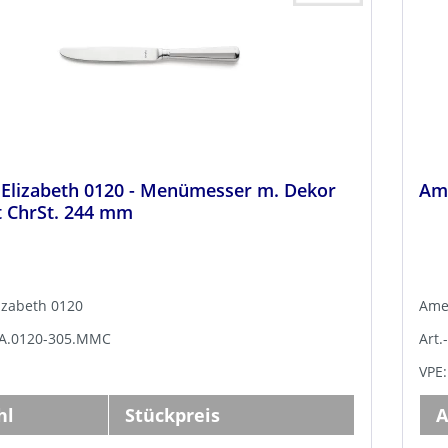
 Elizabeth 0120 - Menümesser m. Dekor
Ame
t ChrSt. 244 mm
izabeth 0120
Amef
 BA.0120-305.MMC
Art.
VPE:
hl
Stückpreis
A