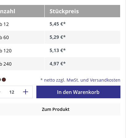
nzahl
Stückpreis
5,45 €*
b 12
5,29 €*
b
60
5,13 €*
b
120
4,97 €*
b
240
*
netto zzgl. MwSt. und Versandkosten
In den Warenkorb
Zum Produkt