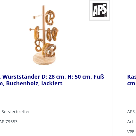
, Wurstständer D: 28 cm, H: 50 cm, Fuß
Käs
m, Buchenholz, lackiert
cm 
e Servierbretter
APS,
TAP.79553
Art.
VPE: