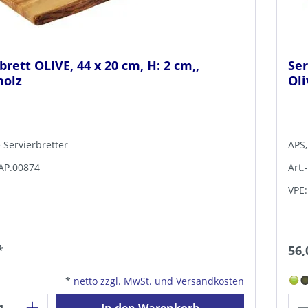
brett OLIVE, 44 x 20 cm, H: 2 cm,,
Ser
holz
Ol
e Servierbretter
APS,
TAP.00874
Art.
VPE:
*
56,
*
netto zzgl. MwSt. und Versandkosten
In den Warenkorb