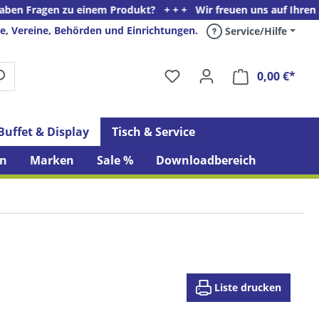
einem Produkt? + + + Wir freuen uns auf Ihren Anruf unter Telef
e, Vereine, Behörden und Einrichtungen.
Service/Hilfe
0,00 €*
Ware
Buffet & Display
Tisch & Service
n
Marken
Sale %
Downloadbereich
Liste drucken