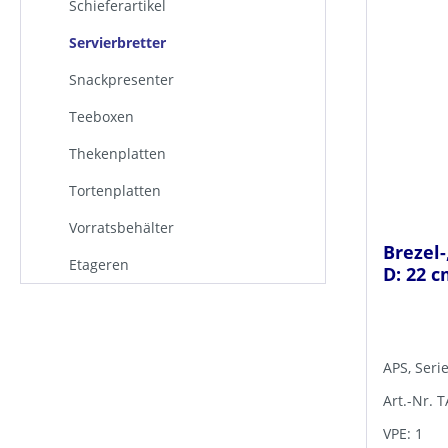
Schieferartikel
Servierbretter
Snackpresenter
Teeboxen
Thekenplatten
Tortenplatten
Vorratsbehälter
Brezel-
Etageren
D: 22 c
APS, Seri
Art.-Nr. 
VPE: 1