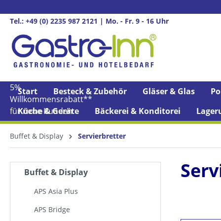
springen
Zur Hauptnavigation springen
Tel.: +49 (0) 2235 987 2121 | Mo. - Fr. 9 - 16 Uhr
5%
Start
Besteck & Zubehör
Gläser & Glas
Po
Willkommens­rabatt**
für neue Kunden
Küche & Geräte
Bäckerei & Konditorei
Lager
Buffet & Display
Servierbretter
Serv
Buffet & Display
APS Asia Plus
APS Bridge