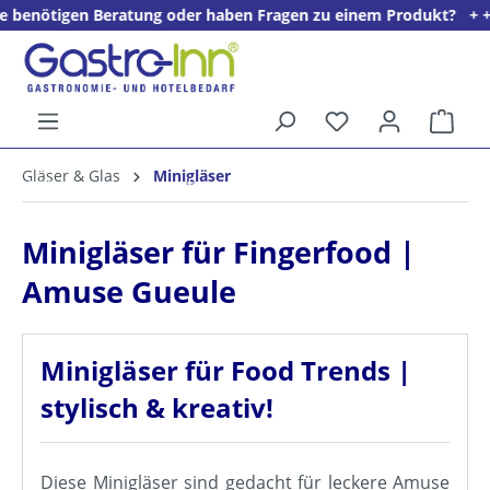
en Beratung oder haben Fragen zu einem Produkt? + + + Wir freu
alt springen
Ware
5%
Gläser & Glas
Minigläser
Willkommens­rabatt**
für neue Kunden
Minigläser für Fingerfood |
Amuse Gueule
Minigläser für Food Trends |
stylisch & kreativ!
Diese Minigläser sind gedacht für leckere Amuse