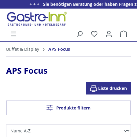
+ + + Sie benötigen Beratung oder haben Fragen zu e
alt springen
Ware
5%
Buffet & Display
APS Focus
Willkommens­rabatt**
für neue Kunden
APS Focus
Liste drucken
Produkte filtern