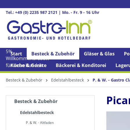
springen
Zur Hauptnavigation springen
Tel.: +49 (0) 2235 987 2121 | Mo. - Fr. 9 - 16 Uhr
5%
Start
Besteck & Zubehör
Gläser & Glas
Po
Willkommens­rabatt**
für neue Kunden
Küche & Geräte
Bäckerei & Konditorei
Lager
Besteck & Zubehör
Edelstahlbesteck
P. & W. - Gastro Cl
Pica
Besteck & Zubehör
Edelstahlbesteck
P. & W. - Altfaden