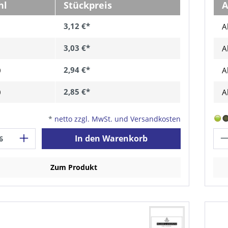
hl
Stückpreis
A
3,12 €*
A
3,03 €*
A
2,94 €*
0
A
2,85 €*
0
A
*
netto zzgl. MwSt. und Versandkosten
In den Warenkorb
Zum Produkt