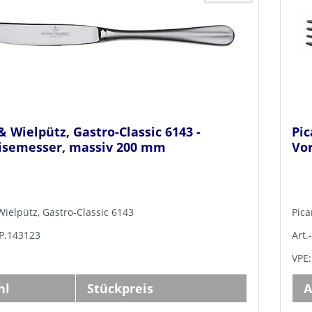
& Wielpütz, Gastro-Classic 6143 -
Pic
isemesser, massiv 200 mm
Vo
Wielpütz, Gastro-Classic 6143
Pica
BP.143123
Art.
VPE:
hl
Stückpreis
A