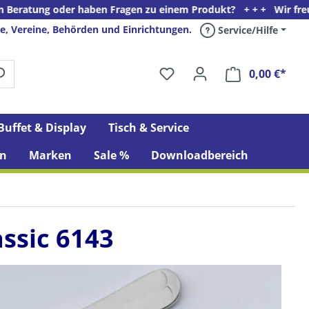
oder haben Fragen zu einem Produkt? + + + Wir freuen uns auf Ih
e, Vereine, Behörden und Einrichtungen.
Service/Hilfe
0,00 €*
Ware
Buffet & Display
Tisch & Service
n
Marken
Sale %
Downloadbereich
assic 6143