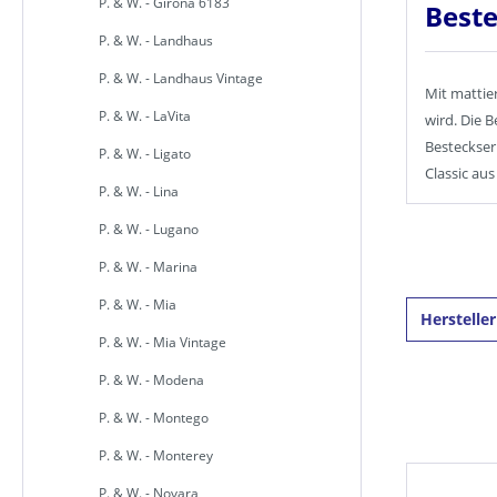
P. & W. - Girona 6183
Beste
P. & W. - Landhaus
P. & W. - Landhaus Vintage
Mit mattie
P. & W. - LaVita
wird. Die 
Besteckser
P. & W. - Ligato
Classic au
P. & W. - Lina
P. & W. - Lugano
P. & W. - Marina
P. & W. - Mia
Herstelle
P. & W. - Mia Vintage
P. & W. - Modena
P. & W. - Montego
P. & W. - Monterey
P. & W. - Novara