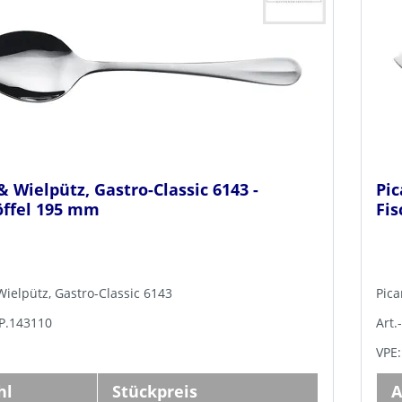
& Wielpütz, Gastro-Classic 6143 -
Pic
ffel 195 mm
Fi
Wielpütz, Gastro-Classic 6143
Pica
BP.143110
Art.
VPE:
hl
Stückpreis
A