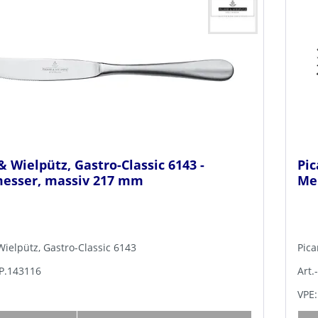
& Wielpütz, Gastro-Classic 6143 -
Pic
sser, massiv 217 mm
Me
Wielpütz, Gastro-Classic 6143
Pica
BP.143116
Art.
VPE: