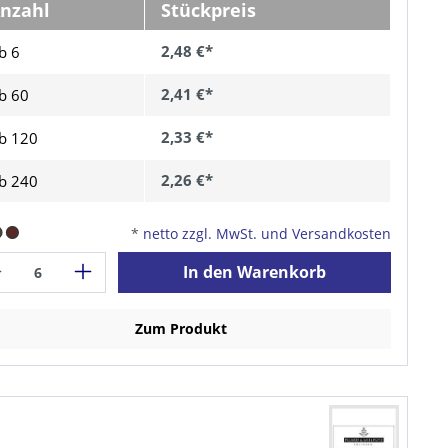
nzahl
Stückpreis
2,48 €*
b 6
2,41 €*
b
60
2,33 €*
b
120
2,26 €*
b
240
*
netto zzgl. MwSt. und Versandkosten
In den Warenkorb
Zum Produkt