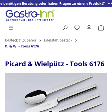
en Beratung oder haben Fragen zu einem Produkt? + + + Wir freue
alt springen
Ware
5%
Besteck & Zubehör
Edelstahlbesteck
Willkommens­rabatt**
P. & W. - Tools 6176
für neue Kunden
Picard & Wielpütz - Tools 6176