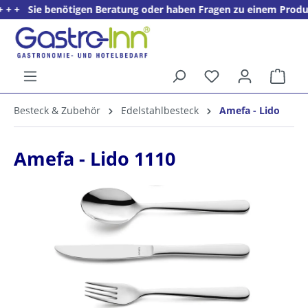
Sie benötigen Beratung oder haben Fragen zu einem Produkt? + + 
alt springen
Ware
5%
Besteck & Zubehör
Edelstahlbesteck
Amefa - Lido
Willkommens­rabatt**
für neue Kunden
Amefa - Lido 1110