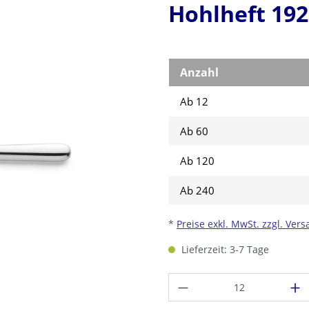
Hohlheft 19
Anzahl
Ab 12
Ab
60
Ab
120
Ab
240
*
Preise exkl. MwSt. zzgl. Ver
Lieferzeit: 3-7 Tage
Produkt Anzahl: G