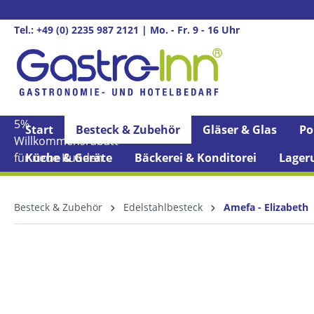
springen
Zur Hauptnavigation springen
Tel.: +49 (0) 2235 987 2121 | Mo. - Fr. 9 - 16 Uhr
5%
Start
Besteck & Zubehör
Gläser & Glas
Po
Willkommens­rabatt**
für neue Kunden
Küche & Geräte
Bäckerei & Konditorei
Lager
Besteck & Zubehör
Edelstahlbesteck
Amefa - Elizabeth
Bildergalerie überspringen