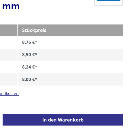
2 mm
Stückpreis
8,76 €*
8,50 €*
8,24 €*
8,00 €*
sandkosten
ib den gewünschten Wert ein oder benutz
In den Warenkorb