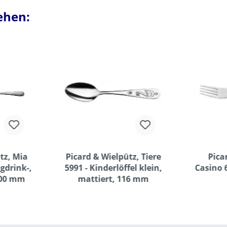
ehen:
tz, Mia
Picard & Wielpütz, Tiere
Pica
ngdrink-,
5991 - Kinderlöffel klein,
Casino 
200 mm
mattiert, 116 mm