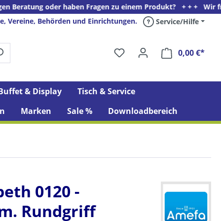
ng oder haben Fragen zu einem Produkt? + + + Wir freuen uns auf
e, Vereine, Behörden und Einrichtungen.
Service/Hilfe
0,00 €*
Ware
Buffet & Display
Tisch & Service
n
Marken
Sale %
Downloadbereich
beth 0120 -
m. Rundgriff