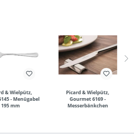
rd & Wielpütz,
Picard & Wielpütz,
6145 - Menügabel
Gourmet 6169 -
195 mm
Messerbänkchen