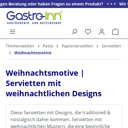
ng oder haben Fragen zu einem Produkt? + + + Wir freuen uns auf
alt springen
Ware
5%
Themenwelten
Pasta
Papierservietten
Servietten
Willkommens­rabatt**
Weihnachtsmotive
für neue Kunden
Weihnachtsmotive |
Servietten mit
weihnachtlichen Designs
Diese Servietten mit Designs, die traditionell &
nostalgisch daher kommen. Servietten mit
weihnachtlichen Mustern, die eine besinnliche