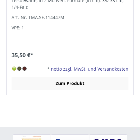
Tissuewatte, in 2 Motiven. Formate (in cm): 33/ 33 cm,
1/4-Falz
Art.-Nr. TMA.SE.114447M
VPE: 1
35,50 €*
*
netto zzgl. MwSt. und Versandkosten
Zum Produkt