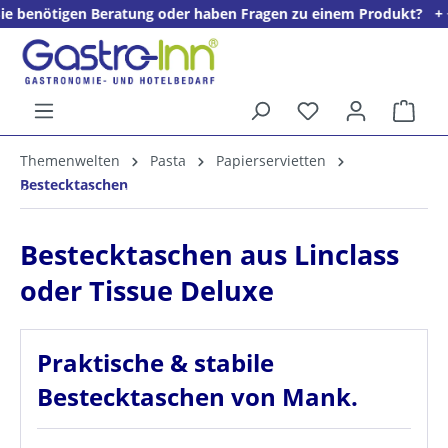
en Beratung oder haben Fragen zu einem Produkt? + + + Wir freue
alt springen
Ware
5%
Themenwelten
Pasta
Papierservietten
Willkommens­rabatt**
Bestecktaschen
für neue Kunden
Bestecktaschen aus Linclass
oder Tissue Deluxe
Praktische & stabile
Bestecktaschen von Mank.