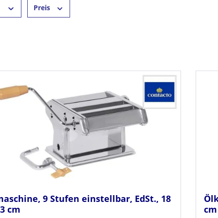
r
Preis
schine, 9 Stufen einstellbar, EdSt., 18
Ölk
13 cm
cm