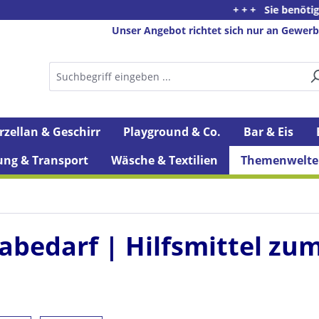
+ + + Sie benötigen Beratung od
Unser Angebot richtet sich nur an Gewerb
rzellan & Geschirr
Playground & Co.
Bar & Eis
ung & Transport
Wäsche & Textilien
Themenwelte
abedarf | Hilfsmittel zu