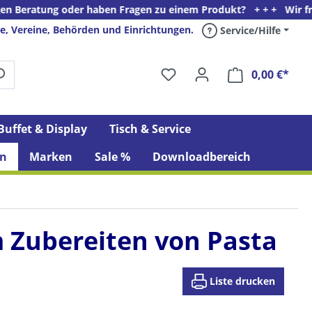
er haben Fragen zu einem Produkt? + + + Wir freuen uns auf Ihre
e, Vereine, Behörden und Einrichtungen.
Service/Hilfe
0,00 €*
Ware
Buffet & Display
Tisch & Service
n
Marken
Sale %
Downloadbereich
m Zubereiten von Pasta
Liste drucken