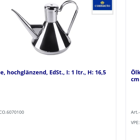
, hochglänzend, EdSt., I: 1 ltr., H: 16,5
Ölk
cm
TCO.6070100
Art.
VPE: