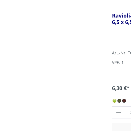
Ravioli
6,5 x 6
Art.-Nr. 
VPE: 1
6,30 €*