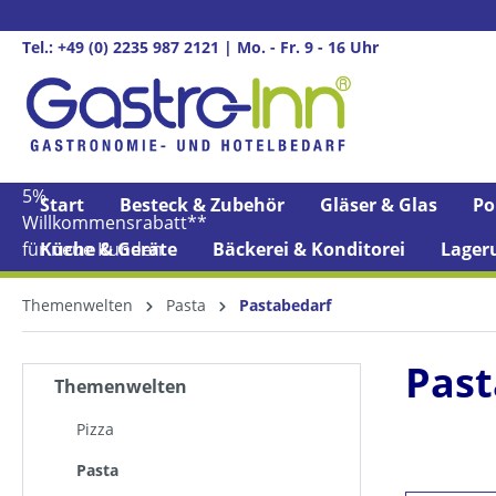
springen
Zur Hauptnavigation springen
Tel.: +49 (0) 2235 987 2121 | Mo. - Fr. 9 - 16 Uhr
5%
Start
Besteck & Zubehör
Gläser & Glas
Po
Willkommens­rabatt**
für neue Kunden
Küche & Geräte
Bäckerei & Konditorei
Lager
Themenwelten
Pasta
Pastabedarf
Past
Themenwelten
Pizza
Pasta