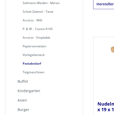
Seltmann Weiden - Meran
Herstelle
Schott Zwiesel - Taste
Arcoroc - Willi
P. & W. - Casino 6145
Arcoroc - Empilable
Papierservietten
Vorlegebesteck
Pastabedarf
Teigmaschinen
Buffet
Kindergarten
Asien
Nudelma
x 19 x 
Burger