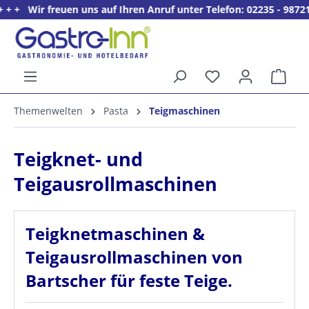
euen uns auf Ihren Anruf unter Telefon: 02235 - 9872121. + + + 
alt springen
Ware
5%
Themenwelten
Pasta
Teigmaschinen
Willkommens­rabatt**
für neue Kunden
Teigknet- und
Teigausrollmaschinen
Teigknetmaschinen &
Teigausrollmaschinen von
Bartscher für feste Teige.