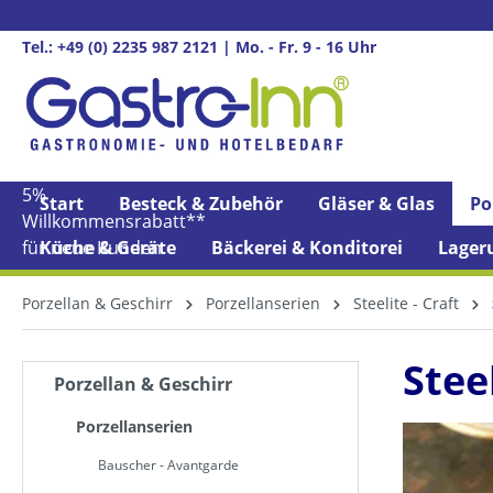
springen
Zur Hauptnavigation springen
Tel.: +49 (0) 2235 987 2121 | Mo. - Fr. 9 - 16 Uhr
5%
Start
Besteck & Zubehör
Gläser & Glas
Po
Willkommens­rabatt**
für neue Kunden
Küche & Geräte
Bäckerei & Konditorei
Lager
Porzellan & Geschirr
Porzellanserien
Steelite - Craft
Stee
Porzellan & Geschirr
Porzellanserien
Bauscher - Avantgarde