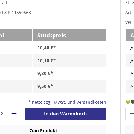
Craft
Stee
PST.CR.11550568
Art.
VPE:
hl
Stückpreis
A
10,40 €*
A
10,10 €*
A
9,80 €*
0
A
9,50 €*
0
A
*
netto zzgl. MwSt. und Versandkosten
In den Warenkorb
Zum Produkt