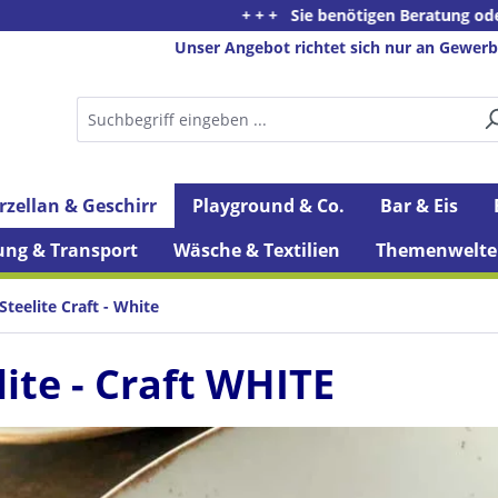
+ + + Sie benötigen Beratung oder haben Fragen z
Unser Angebot richtet sich nur an Gewerb
rzellan & Geschirr
Playground & Co.
Bar & Eis
ung & Transport
Wäsche & Textilien
Themenwelte
Steelite Craft - White
lite - Craft WHITE