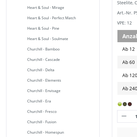
Steelite, 
Heart & Soul - Mirage
Art.-Nr. 
Heart & Soul - Perfect Match
VPE: 12
Heart & Soul - Pine
Anza
Heart & Soul - Soulmate
Ab 12
Churchill - Bamboo
Churchill - Cascade
Ab
60
Churchill - Delta
Ab
12
Churchill - Elements
Ab
24
Churchill - Envisage
Churchill - Era
Churchill - Fresco
Churchill - Fusion
Churchill - Homespun