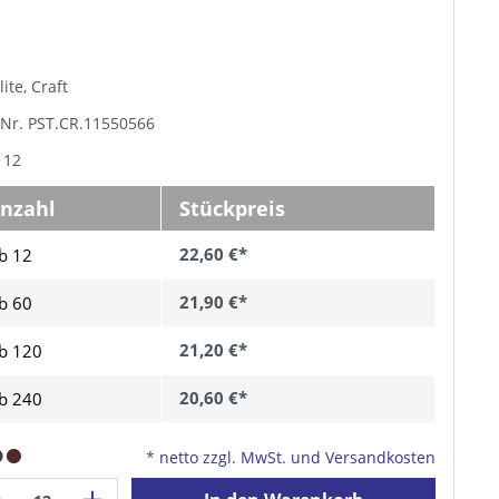
lite, Craft
-Nr. PST.CR.11550566
 12
nzahl
Stückpreis
22,60 €*
b 12
21,90 €*
b
60
21,20 €*
b
120
20,60 €*
b
240
*
netto zzgl. MwSt. und Versandkosten