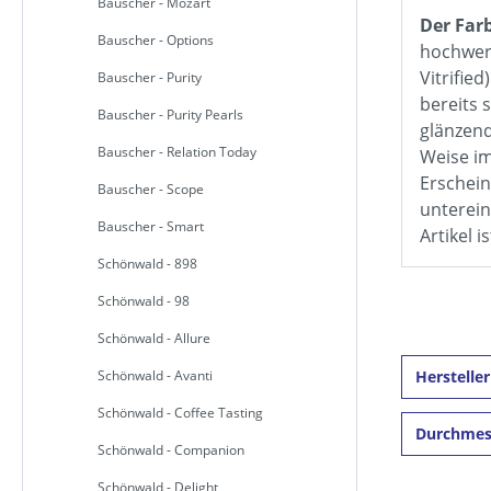
Bauscher - Mozart
Der Farb
Bauscher - Options
hochwert
Vitrifie
Bauscher - Purity
bereits 
Bauscher - Purity Pearls
glänzend
Bauscher - Relation Today
Weise im
Erschein
Bauscher - Scope
unterein
Bauscher - Smart
Artikel i
Schönwald - 898
Schönwald - 98
Schönwald - Allure
Schönwald - Avanti
Herstelle
Schönwald - Coffee Tasting
Durchme
Schönwald - Companion
Schönwald - Delight