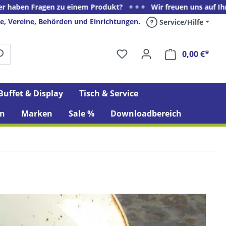
u einem Produkt? + + + Wir freuen uns auf Ihren Anruf unter Tel
e, Vereine, Behörden und Einrichtungen.
Service/Hilfe
0,00 €*
Ware
Buffet & Display
Tisch & Service
n
Marken
Sale %
Downloadbereich