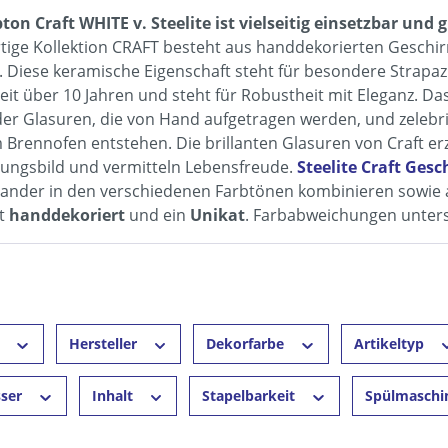
ton Craft WHITE v. Steelite ist vielseitig einsetzbar un
ige Kollektion CRAFT besteht aus handdekorierten Geschirr
d). Diese keramische Eigenschaft steht für besondere Strapazi
seit über 10 Jahren und steht für Robustheit mit Eleganz. Da
er Glasuren, die von Hand aufgetragen werden, und zelebrie
 Brennofen entstehen. Die brillanten Glasuren von Craft erz
ungsbild und vermitteln Lebensfreude.
Steelite Craft Gesc
ander in den verschiedenen Farbtönen kombinieren sowie au
st
handdekoriert
und ein
Unikat
. Farbabweichungen unterst
r
Hersteller
Dekorfarbe
Artikeltyp
sser
Inhalt
Stapelbarkeit
Spülmaschi