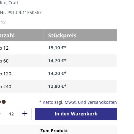
lite, Craft
-Nr. PST.CR.11550567
 12
nzahl
Stückpreis
15,10 €*
b 12
14,70 €*
b
60
14,20 €*
b
120
13,80 €*
b
240
*
netto zzgl. MwSt. und Versandkosten
In den Warenkorb
Zum Produkt