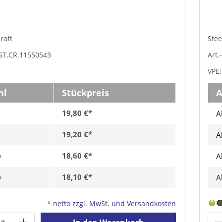
Craft
Stee
PST.CR.11550543
Art.
VPE:
hl
Stückpreis
A
19,80 €*
A
19,20 €*
A
18,60 €*
0
A
18,10 €*
0
A
*
netto zzgl. MwSt. und Versandkosten