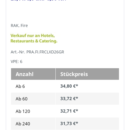
RAK, Fire
Art.-Nr. PRA.FI.FRCLXD26GR
VPE: 6
Anzahl
Stückpreis
34,80 €*
Ab 6
33,72 €*
Ab
60
32,71 €*
Ab
120
31,73 €*
Ab
240