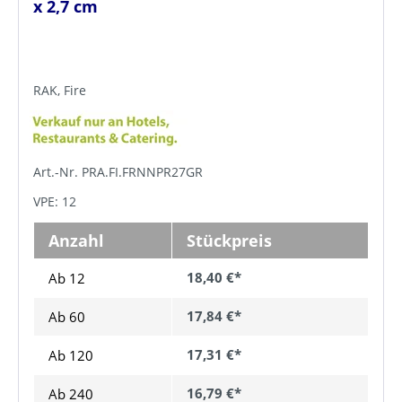
x 2,7 cm
RAK, Fire
Art.-Nr. PRA.FI.FRNNPR27GR
VPE: 12
Anzahl
Stückpreis
18,40 €*
Ab 12
17,84 €*
Ab
60
17,31 €*
Ab
120
16,79 €*
Ab
240