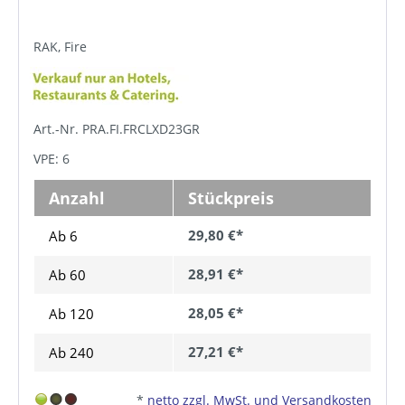
RAK, Fire
Art.-Nr. PRA.FI.FRCLXD23GR
VPE: 6
Anzahl
Stückpreis
29,80 €*
Ab 6
28,91 €*
Ab
60
28,05 €*
Ab
120
27,21 €*
Ab
240
*
netto zzgl. MwSt. und Versandkosten