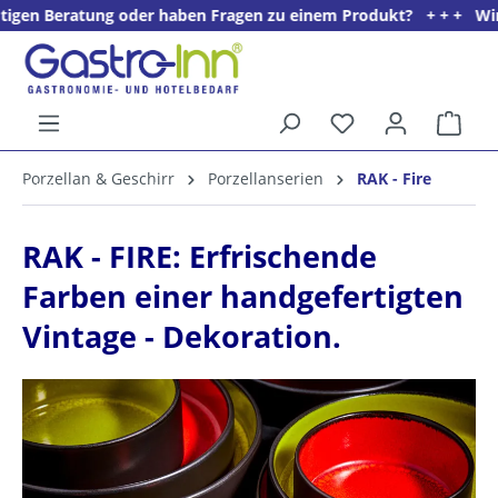
tung oder haben Fragen zu einem Produkt? + + + Wir freuen uns a
alt springen
Ware
5%
Porzellan & Geschirr
Porzellanserien
RAK - Fire
Willkommens­rabatt**
für neue Kunden
RAK - FIRE: Erfrischende
Farben einer handgefertigten
Vintage - Dekoration.