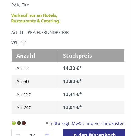
RAK, Fire
Art.-Nr. PRA.FI.FRNNDP23GR
VPE: 12
Anzahl
Stückpreis
14,30 €*
Ab 12
13,83 €*
Ab
60
13,41 €*
Ab
120
13,01 €*
Ab
240
*
netto zzgl. MwSt. und Versandkosten
In den Warenkorb