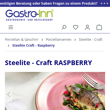
eratung oder haben Fragen zu einem Produkt? + + + Wir freuen un
alt springen
Ware
5%
Porzellan & Geschirr
Porzellanserien
Steelite - Craft
Willkommens­rabatt**
Steelite Craft - Raspberry
für neue Kunden
Steelite - Craft RASPBERRY