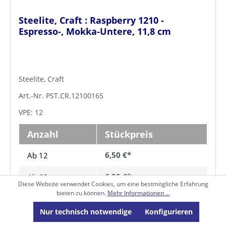
Steelite, Craft : Raspberry 1210 -
Espresso-, Mokka-Untere, 11,8 cm
Steelite, Craft
Art.-Nr. PST.CR.12100165
VPE: 12
Anzahl
Stückpreis
6,50 €*
Ab 12
6,30 €*
Ab
60
Diese Website verwendet Cookies, um eine bestmögliche Erfahrung
bieten zu können.
Mehr Informationen ...
6,10 €*
Ab
120
Nur technisch notwendige
Konfigurieren
5,90 €*
Ab
240