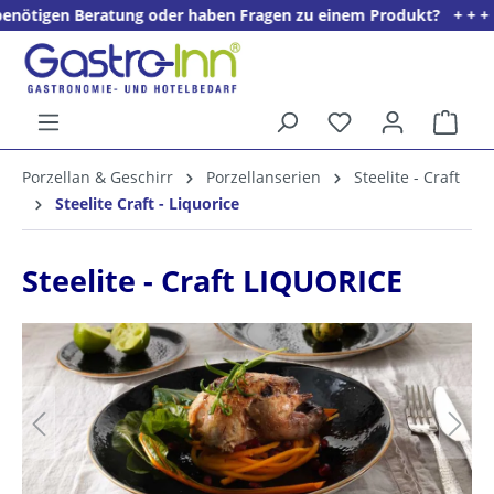
n Beratung oder haben Fragen zu einem Produkt? + + + Wir freuen
alt springen
Ware
5%
Porzellan & Geschirr
Porzellanserien
Steelite - Craft
Willkommens­rabatt**
Steelite Craft - Liquorice
für neue Kunden
Steelite - Craft LIQUORICE