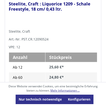
Steelite, Craft : Liquorice 1209 - Schale
Freestyle, 18 cm/ 0,43 ltr.
Steelite, Craft
Art.-Nr. PST.CR.12090524
VPE: 12
Anzahl
Stückpreis
25,60 €*
Ab 12
24,80 €*
Ab
60
Diese Website verwendet Cookies, um eine bestmögliche Erfahrung
24,00 €*
Ab
120
bieten zu können.
Mehr Informationen ...
23,30 €*
Ab
240
Nur technisch notwendige
Konfigurieren