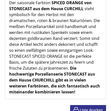
Der saisonale Farbton
SPICED ORANGE von
STONECAST aus dem Hause CURCHILL
steht
symbolisch für den Herbst
mit den
dramatischen, roten & braunen Naturtönen. Die
meißten Porzellanartikel sind handbemalt und
werden mit rustikalen Spenkeln sowie einem
dezenten goldbraunen Rand verziert. Somit sind
diese Artikel l
eicht anders dekoriert und schafft
so
einen
vielfältigen sowie
einzigartigen Look.
STONECAST SPICED ORANGE ist die p
erfekte
Basis, um die
spätere
Jahreszeit
zu feiern
und
frische Zutaten
zu
präsentieren.
Die
hochwertige Porzellanserie STONECAST aus
dem Hause CHURCHILL gibt es in vielen
weiteren Farbtönen, die sich fantastisch auch
miteinander kombinieren lassen!
Liste drucken