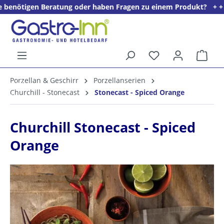
 Beratung oder haben Fragen zu einem Produkt? + + + Wir freuen 
alt springen
Ware
5%
Porzellan & Geschirr
Porzellanserien
Willkommens­rabatt**
Churchill - Stonecast
Stonecast - Spiced Orange
für neue Kunden
Churchill Stonecast - Spiced
Orange