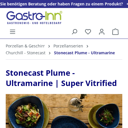
gen Beratung oder haben Fragen zu einem Produkt? + + + Wir freu
alt springen
Ware
5%
Porzellan & Geschirr
Porzellanserien
Willkommens­rabatt**
Churchill - Stonecast
Stonecast Plume - Ultramarine
für neue Kunden
Stonecast Plume -
Ultramarine | Super Vitrified