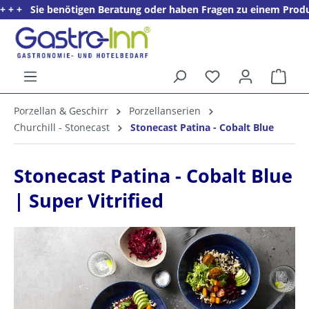
ie benötigen Beratung oder haben Fragen zu einem Produkt? + + +
alt springen
Ware
5%
Porzellan & Geschirr
Porzellanserien
Willkommens­rabatt**
Churchill - Stonecast
Stonecast Patina - Cobalt Blue
für neue Kunden
Stonecast Patina - Cobalt Blue
| Super Vitrified