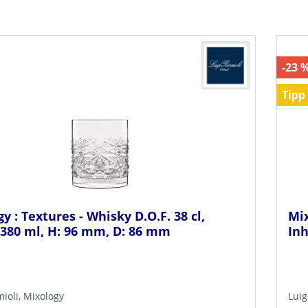
-23 
Tipp
y : Textures - Whisky D.O.F. 38 cl,
Mix
 380 ml, H: 96 mm, D: 86 mm
Inh
mioli, Mixology
Luig