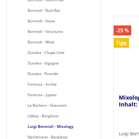
Bormioli - Rock Bar
Bormioli - Stone
-25 %
Bormioli - Structures
Bormioli - Wind
Tipp
Duralex - Chope Unie
Duralex - Gigogne
Duralex - Picardie
Fortessa - Archie
Fortessa - Jupiter
Mixolog
Inhalt:
La Rochère - Ouessant
Libbey - Bargläser
Luigi Bormioli - Mixology
Luigi Bor
Nachtmann - Bargläser