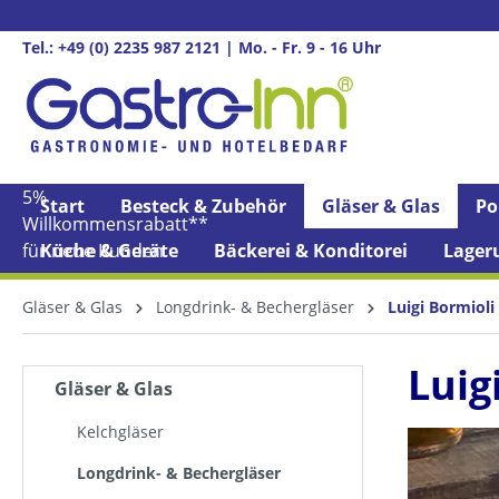
springen
Zur Hauptnavigation springen
Tel.: +49 (0) 2235 987 2121 | Mo. - Fr. 9 - 16 Uhr
5%
Start
Besteck & Zubehör
Gläser & Glas
Po
Willkommens­rabatt**
für neue Kunden
Küche & Geräte
Bäckerei & Konditorei
Lager
Gläser & Glas
Longdrink- & Bechergläser
Luigi Bormioli
Luig
Gläser & Glas
Kelchgläser
Longdrink- & Bechergläser