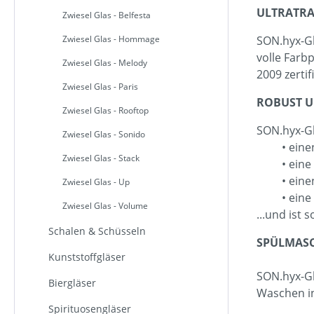
ULTRATR
Zwiesel Glas - Belfesta
SON.hyx-Gl
Zwiesel Glas - Hommage
volle Farb
Zwiesel Glas - Melody
2009 zertifi
Zwiesel Glas - Paris
ROBUST U
Zwiesel Glas - Rooftop
SON.hyx-Gl
Zwiesel Glas - Sonido
• einen 3
Zwiesel Glas - Stack
• eine 10
• einen 9
Zwiesel Glas - Up
• eine erh
Zwiesel Glas - Volume
...und ist 
Schalen & Schüsseln
SPÜLMASC
Kunststoffgläser
SON.hyx-Gl
Biergläser
Waschen in
Spirituosengläser