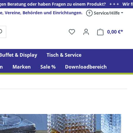
der haben Fragen zu einem Produkt? + + + Wir freuen uns auf Ihr
e, Vereine, Behörden und Einrichtungen.
Service/Hilfe
0,00 €*
Ware
Buffet & Display
Tisch & Service
n
Marken
Sale %
Downloadbereich