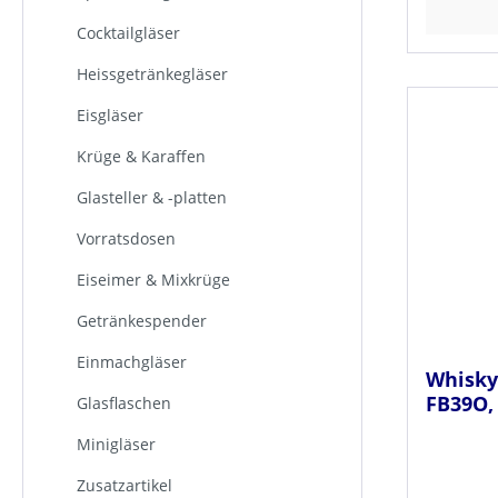
Cocktailgläser
Heissgetränkegläser
Eisgläser
Krüge & Karaffen
Glasteller & -platten
Vorratsdosen
Eiseimer & Mixkrüge
Getränkespender
Einmachgläser
Whiskyb
FB39O, 
Glasflaschen
Minigläser
Zusatzartikel