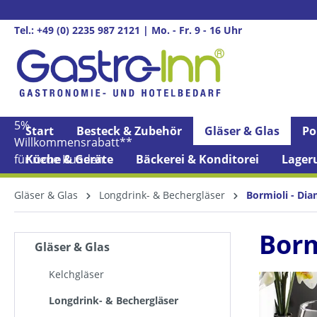
springen
Zur Hauptnavigation springen
Tel.: +49 (0) 2235 987 2121 | Mo. - Fr. 9 - 16 Uhr
5%
Start
Besteck & Zubehör
Gläser & Glas
Po
Willkommens­rabatt**
für neue Kunden
Küche & Geräte
Bäckerei & Konditorei
Lager
Gläser & Glas
Longdrink- & Bechergläser
Bormioli - Di
Borm
Gläser & Glas
Kelchgläser
Longdrink- & Bechergläser