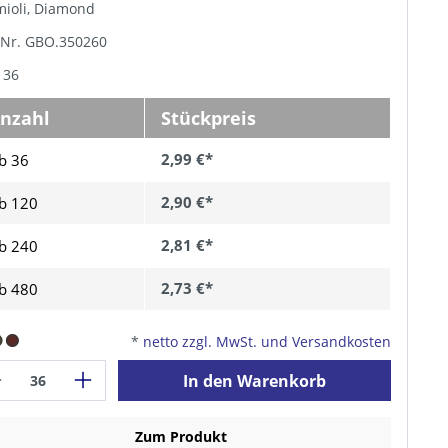
mioli, Diamond
-Nr. GBO.350260
 36
nzahl
Stückpreis
2,99 €*
b 36
2,90 €*
b
120
2,81 €*
b
240
2,73 €*
b
480
*
netto zzgl. MwSt. und Versandkosten
In den Warenkorb
Zum Produkt