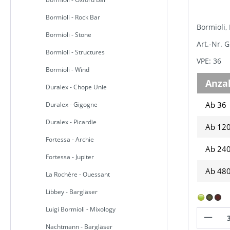
Bormioli - Rock Bar
Bormioli
Bormioli - Stone
Art.-Nr. 
Bormioli - Structures
VPE: 36
Bormioli - Wind
Anza
Duralex - Chope Unie
Ab 36
Duralex - Gigogne
Duralex - Picardie
Ab
12
Fortessa - Archie
Ab
24
Fortessa - Jupiter
Ab
48
La Rochère - Ouessant
Libbey - Bargläser
Luigi Bormioli - Mixology
Nachtmann - Bargläser