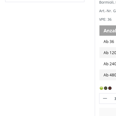
Bormioli
Art.-Nr. 
VPE: 36
Anza
Ab 36
Ab
12
Ab
24
Ab
48