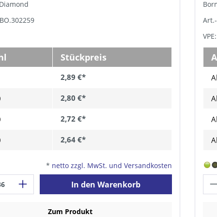
, Diamond
Bor
GBO.302259
Art.
VPE:
hl
Stückpreis
A
2,89 €*
A
2,80 €*
0
A
2,72 €*
0
A
2,64 €*
0
A
*
netto zzgl. MwSt. und Versandkosten
In den Warenkorb
Zum Produkt