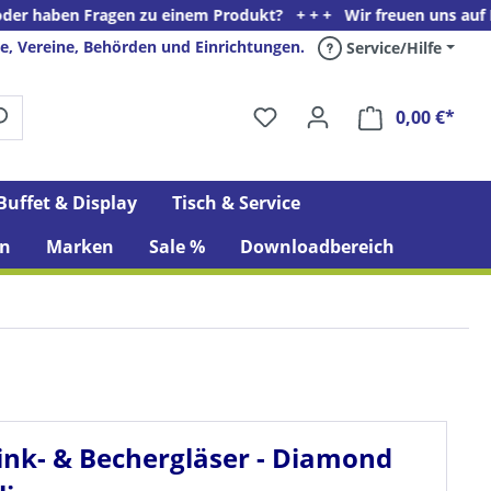
en zu einem Produkt? + + + Wir freuen uns auf Ihren Anruf unter
e, Vereine, Behörden und Einrichtungen.
Service/Hilfe
0,00 €*
Ware
Buffet & Display
Tisch & Service
n
Marken
Sale %
Downloadbereich
ink- & Bechergläser - Diamond