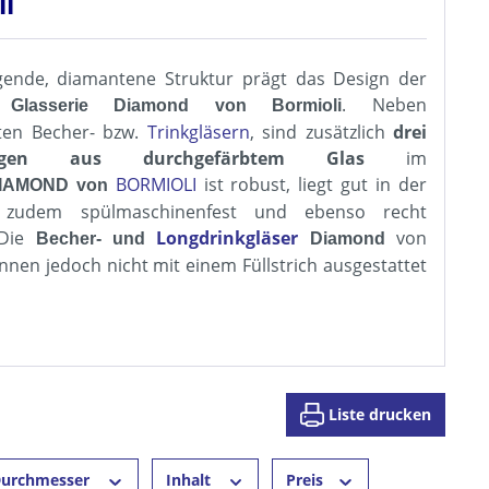
li
egende, diamantene Struktur prägt das Design der
n
. Neben
Glasserie Diamond von Bormioli
ten Becher- bzw.
Trinkgläsern
, sind zusätzlich
drei
bungen aus durchgefärbtem Glas
im
BORMIOLI
ist robust, liegt gut in der
IAMOND von
 zudem spülmaschinenfest und ebenso recht
 Die
Longdrinkgläser
von
Becher
- u
nd
Diamond
nnen jedoch nicht mit einem Füllstrich ausgestattet
Liste drucken
urchmesser
Inhalt
Preis