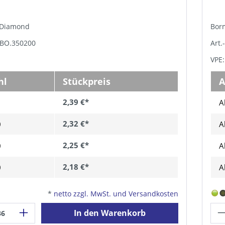
, Diamond
Bor
GBO.350200
Art.
VPE:
hl
Stückpreis
A
2,39 €*
A
2,32 €*
0
A
2,25 €*
0
A
2,18 €*
0
A
*
netto zzgl. MwSt. und Versandkosten
In den Warenkorb