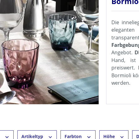
Bormio
Die inneli
elegante
transparen
Farbge
Angebot.
D
Hand, ist
preiswert.
Bormioli kö
werden.
r
Artikeltyp
Farbton
Höhe
D