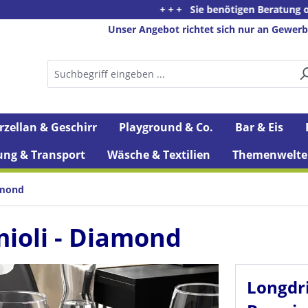
+ + + Sie benötigen Beratung oder haben Frag
Unser Angebot richtet sich nur an Gewerb
rzellan & Geschirr
Playground & Co.
Bar & Eis
ung & Transport
Wäsche & Textilien
Themenwelte
amond
ioli - Diamond
Longdr