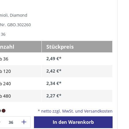
mioli, Diamond
-Nr. GBO.302260
 36
nzahl
Stückpreis
2,49 €*
b 36
2,42 €*
b
120
2,34 €*
b
240
2,27 €*
b
480
*
netto zzgl. MwSt. und Versandkosten
In den Warenkorb