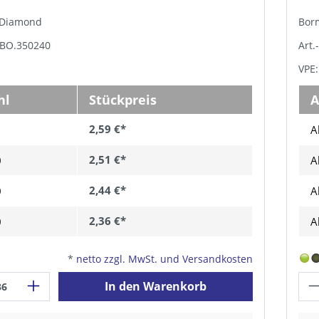
, Diamond
Bor
GBO.350240
Art.
VPE:
hl
Stückpreis
A
2,59 €*
A
2,51 €*
0
A
2,44 €*
0
A
2,36 €*
0
A
*
netto zzgl. MwSt. und Versandkosten
In den Warenkorb