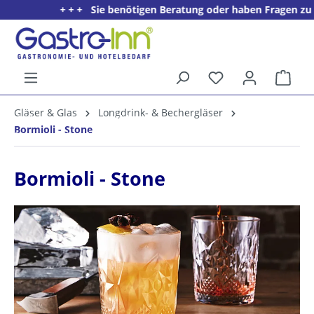
+ + + Sie benötigen Beratung oder haben Fragen zu ein
alt springen
Ware
5%
Gläser & Glas
Longdrink- & Bechergläser
Willkommens­rabatt**
Bormioli - Stone
für neue Kunden
Bormioli - Stone