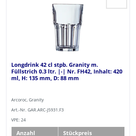
Longdrink 42 cl stpb. Granity m.
Füllstrich 0.3 ltr. |-| Nr. FH42, Inhalt: 420
ml, H: 135 mm, D: 88 mm
Arcoroc, Granity
Art.-Nr. GAR.ARC-J5931.F3
VPE: 24
Anzahl
Stückpreis