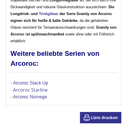
stapelbare Becher- und
Longdrinkgläser
an, die sich durch ihre
Dickwandigkeit und robuste Glaskonstruktion auszeichnen.
Die
Longdrink- und
Trinkgläser
der Serie Granity von Arcoroc
eignen sich für heiße & kalte Getränke
, da die gehärteten
Gläser resistent für Temperaturschwankungen sind.
Granity von
Arcoroc ist spülmaschinenfest
sowie ohne oder mit Füllstrich
erhältlich.
Weitere beliebte Serien von
Arcoroc:
-
Arcoroc Stack Up
-
Arcoroc Starline
-
Arcoroc Norvege
Liste drucken