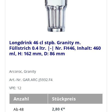
Longdrink 46 cl stpb. Granity m.
Füllstrich 0.4 ltr. |-| Nr. FH46, Inhalt: 460
ml, H: 162 mm, D: 86 mm
Arcoroc, Granity
Art.-Nr. GAR.ARC-J5932.F4
VPE: 12
Anzahl
Stückpreis
2,80 €*
Ab 48