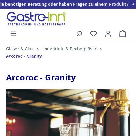
gen Beratung oder haben Fragen zu einem Produkt? + + + Wir freu
alt springen
Ware
5%
Gläser & Glas
Longdrink- & Bechergläser
Willkommens­rabatt**
Arcoroc - Granity
für neue Kunden
Arcoroc - Granity