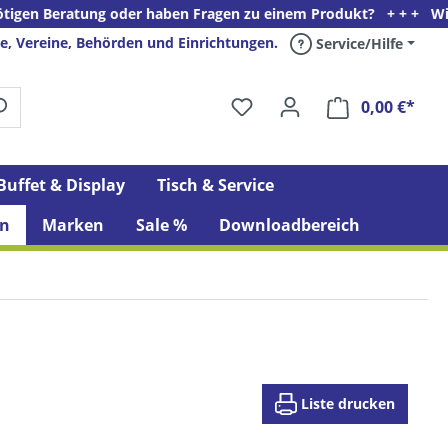
ratung oder haben Fragen zu einem Produkt? + + + Wir freuen uns
e, Vereine, Behörden und Einrichtungen.
Service/Hilfe
0,00 €*
Ware
Buffet & Display
Tisch & Service
n
Marken
Sale %
Downloadbereich
Liste drucken