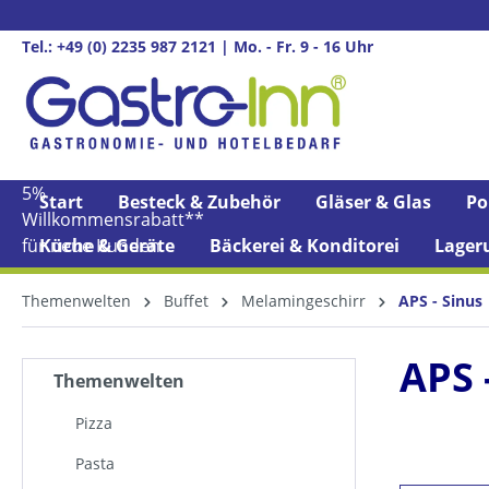
springen
Zur Hauptnavigation springen
Tel.: +49 (0) 2235 987 2121 | Mo. - Fr. 9 - 16 Uhr
5%
Start
Besteck & Zubehör
Gläser & Glas
Po
Willkommens­rabatt**
für neue Kunden
Küche & Geräte
Bäckerei & Konditorei
Lager
Themenwelten
Buffet
Melamingeschirr
APS - Sinus
APS 
Themenwelten
Pizza
Pasta