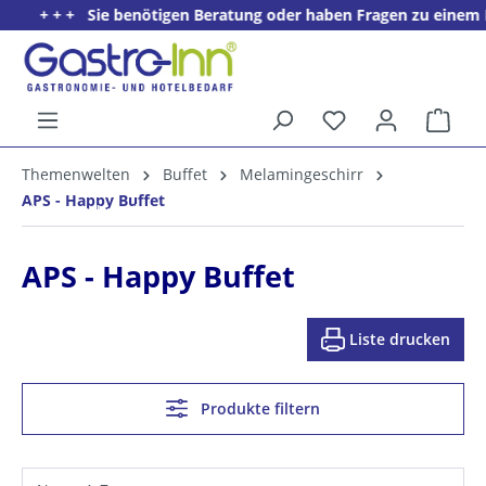
+ + + Sie benötigen Beratung oder haben Fragen zu einem Produk
alt springen
Ware
5%
Themenwelten
Buffet
Melamingeschirr
Willkommens­rabatt**
APS - Happy Buffet
für neue Kunden
APS - Happy Buffet
Liste drucken
Produkte filtern