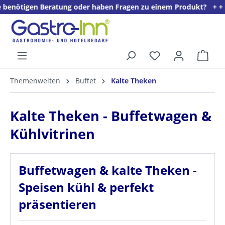
 Beratung oder haben Fragen zu einem Produkt? + + + Wir freuen 
alt springen
Ware
5%
Themenwelten
Buffet
Kalte Theken
Willkommens­rabatt**
für neue Kunden
Kalte Theken - Buffetwagen &
Kühlvitrinen
Buffetwagen & kalte Theken -
Speisen kühl & perfekt
präsentieren