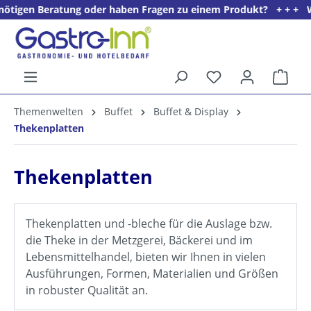
ratung oder haben Fragen zu einem Produkt? + + + Wir freuen un
alt springen
Ware
5%
Themenwelten
Buffet
Buffet & Display
Willkommens­rabatt**
Thekenplatten
für neue Kunden
Thekenplatten
Thekenplatten und -bleche für die Auslage bzw.
die Theke in der Metzgerei, Bäckerei und im
Lebensmittelhandel, bieten wir Ihnen in vielen
Ausführungen, Formen, Materialien und Größen
in robuster Qualität an.