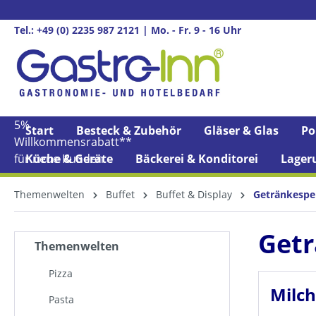
springen
Zur Hauptnavigation springen
Tel.: +49 (0) 2235 987 2121 | Mo. - Fr. 9 - 16 Uhr
5%
Start
Besteck & Zubehör
Gläser & Glas
Po
Willkommens­rabatt**
für neue Kunden
Küche & Geräte
Bäckerei & Konditorei
Lager
Themenwelten
Buffet
Buffet & Display
Getränkespe
Get
Themenwelten
Pizza
Milch
Pasta