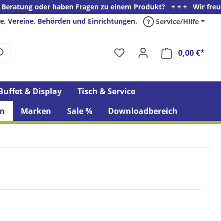
er haben Fragen zu einem Produkt? + + + Wir freuen uns auf Ihre
e, Vereine, Behörden und Einrichtungen.
Service/Hilfe
0,00 €*
Ware
Buffet & Display
Tisch & Service
n
Marken
Sale %
Downloadbereich