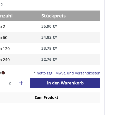
 2
nzahl
Stückpreis
35,90 €*
b 2
34,82 €*
b
60
33,78 €*
b
120
32,76 €*
b
240
*
netto zzgl. MwSt. und Versandkosten
In den Warenkorb
Zum Produkt