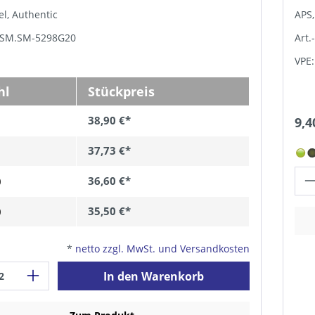
l, Authentic
APS,
 GSM.SM-5298G20
Art.
VPE:
hl
Stückpreis
38,90 €*
9,4
37,73 €*
36,60 €*
0
35,50 €*
0
*
netto zzgl. MwSt. und Versandkosten
In den Warenkorb