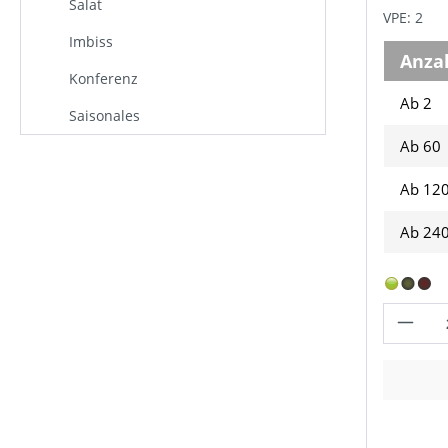
Salat
VPE: 2
Imbiss
Anza
Konferenz
Ab 2
Saisonales
Ab
60
Ab
12
Ab
24