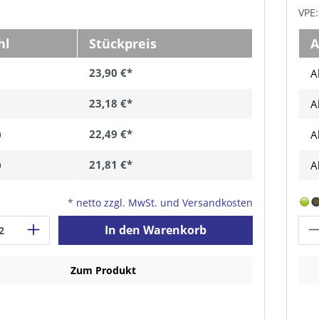
VPE:
hl
Stückpreis
A
23,90 €*
A
23,18 €*
A
22,49 €*
0
A
21,81 €*
0
A
*
netto zzgl. MwSt. und Versandkosten
In den Warenkorb
Zum Produkt