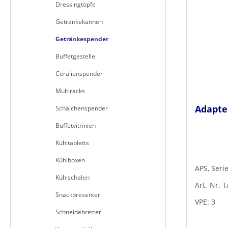
Dressingtöpfe
Getränkekannen
Getränkespender
Buffetgestelle
Ceralienspender
Multiracks
Adapter
Schälchenspender
Buffetvitrinien
Kühltabletts
Kühlboxen
APS, Seri
Kühlschalen
Art.-Nr. 
Snackpresenter
VPE: 3
Schneidebretter