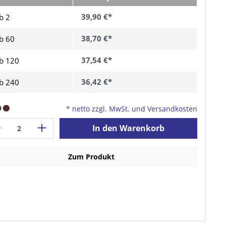
39,90 €*
b 2
38,70 €*
b
60
37,54 €*
b
120
36,42 €*
b
240
*
netto zzgl. MwSt. und Versandkosten
In den Warenkorb
Zum Produkt