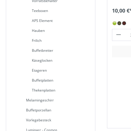
Vorratsbehälter
10,00 €
Teeboxen
APS Element
Hauben
Frilich
Buffetbretter
Käseglocken
Etageren
Buffetplatten
Thekenplatten
Melamingeschirr
Buffetporzellan
Vorlegebesteck
Luminarc - Cosmos