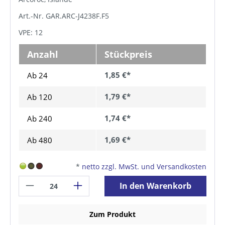
Boden macht die Gläser robust und stoßfest für den
Art.-Nr. GAR.ARC-J4238F.F5
harten Einsatz in Gastronomie und
Hotellerie.Gehärtetes Glas, robust und stoßfest für den
VPE: 12
harten Gastronomie- und Hotellerie-EinsatzFüllstrich
bei 5 cl für portionsgenaues AnrichtenGerade, zeitlos-
elegante Linienführung mit dickem Boden für sicheren
Anzahl
Stückpreis
Stand, spülmaschinenfestInhalt 100 ml (H 87 mm, D 51
mm), Serie Arcoroc Islande
1,85 €*
Ab 24
1,79 €*
Ab
120
1,74 €*
Ab
240
1,69 €*
Ab
480
*
netto zzgl. MwSt. und Versandkosten
In den Warenkorb
Zum Produkt