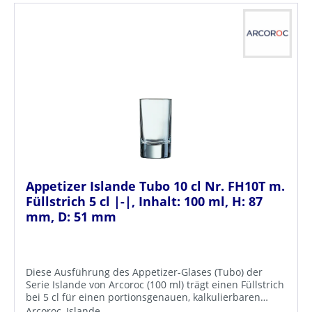
Appetizer Islande Tubo 10 cl Nr. FH10T m.
Füllstrich 5 cl |-|, Inhalt: 100 ml, H: 87
mm, D: 51 mm
Diese Ausführung des Appetizer-Glases (Tubo) der
Serie Islande von Arcoroc (100 ml) trägt einen Füllstrich
bei 5 cl für einen portionsgenauen, kalkulierbaren
Ausschank. Die klare, gerade Linienführung mit dickem
Arcoroc, Islande