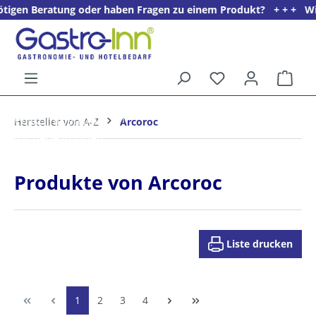
tung oder haben Fragen zu einem Produkt? + + + Wir freuen uns a
alt springen
Ware
5%
Willkommens­rabatt**
Hersteller von A-Z
Arcoroc
für neue Kunden
Produkte von Arcoroc
Liste drucken
1
2
3
4