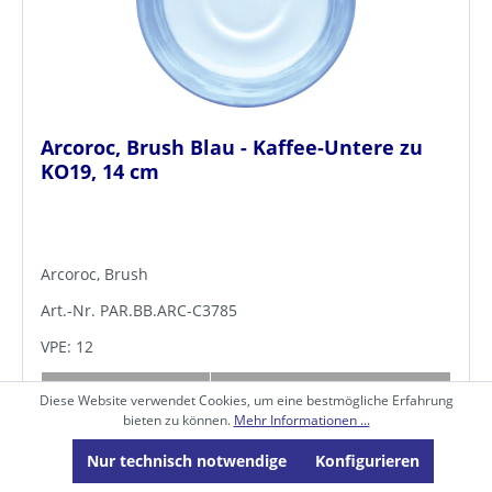
Arcoroc, Brush Blau - Kaffee-Untere zu
KO19, 14 cm
Arcoroc, Brush
Art.-Nr. PAR.BB.ARC-C3785
VPE: 12
Anzahl
Stückpreis
Diese Website verwendet Cookies, um eine bestmögliche Erfahrung
bieten zu können.
Mehr Informationen ...
4,25 €*
Ab 12
Nur technisch notwendige
Konfigurieren
4,12 €*
Ab
60