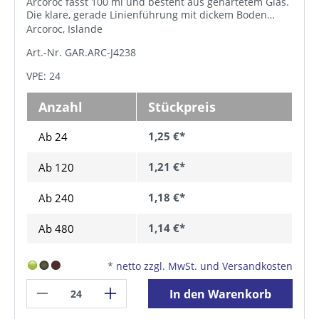
Arcoroc fasst 100 ml und besteht aus gehärtetem Glas.
Die klare, gerade Linienführung mit dickem Boden
macht die Gläser robust und stoßfest für den harten
Arcoroc, Islande
Einsatz in Gastronomie und Hotellerie.Gehärtetes Glas,
Art.-Nr. GAR.ARC-J4238
robust und stoßfest für den harten Gastronomie- und
Hotellerie-EinsatzSchlankes Tubo-Format für Appetizer
VPE: 24
und kleine Vorspeisen im GlasGerade, zeitlos-elegante
Linienführung mit dickem Boden für sicheren Stand,
spülmaschinenfestInhalt 100 ml (H 87 mm, D 51 mm),
Anzahl
Stückpreis
Serie Arcoroc Islande
1,25 €*
Ab 24
1,21 €*
Ab
120
1,18 €*
Ab
240
1,14 €*
Ab
480
*
netto zzgl. MwSt. und Versandkosten
In den Warenkorb