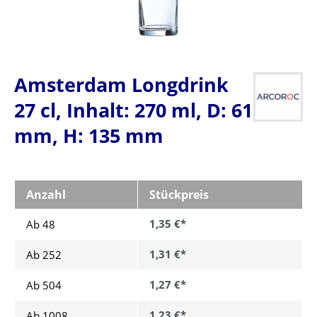
Amsterdam Longdrink
27 cl, Inhalt: 270 ml, D: 61
mm, H: 135 mm
Anzahl
Stückpreis
1,35 €*
Ab 48
1,31 €*
Ab
252
1,27 €*
Ab
504
1,23 €*
Ab
1008