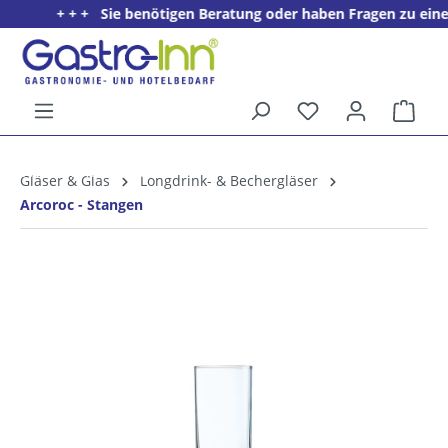
+ + + Sie benötigen Beratung oder haben Fragen zu einem P
alt springen
Ware
5%
Willkommens­rabatt**
Gläser & Glas
Longdrink- & Bechergläser
für neue Kunden
Arcoroc - Stangen
Bildergalerie überspringen