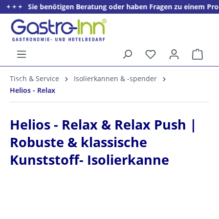
 Sie benötigen Beratung oder haben Fragen zu einem Produkt? + +
alt springen
Ware
5%
Tisch & Service
Isolierkannen & -spender
Willkommens­rabatt**
Helios - Relax
für neue Kunden
Helios - Relax & Relax Push |
Robuste & klassische
Kunststoff- Isolierkanne