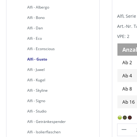
Alfi - Albergo
Alfi, Seri
Alfi - Bono
Art.-Nr. 
Alfi - Dan
VPE: 2
Alfi - Eco
Anza
Alfi - Econscious
Alfi - Gusto
Ab 2
Alfi - Juwel
Ab
4
Alfi - Kugel
Ab
8
Alfi - Skyline
Alfi - Signo
Ab
16
Alfi - Studio
Alfi - Getränkespender
Alfi - Isolierflaschen