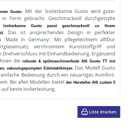
Mit der Isolierkanne Gusto wird guter
hrem Gusto:
in Form gebracht. Geschmackvoll durchgestylte
 Isolierkanne Gusto passt geschmackvoll zu Ihrem
Das ist ansprechendes Design in perfekter
il.
da 'Made in Germany'. Mit pflegeleichtem alfiDur
tglaseinsatz, verchromtem Kunststoffgriff und
m Drehverschluss mit Einhandbedienung. Ergänzend
 Ihnen die
robuste & spülmaschinenfeste Alfi Gusto TT mit
Das Modell Gusto
en, vakuumgepumpten Edelstahlkörper.
 einfache Bedienung durch ein neuartiges Komfort-
em. Bei allen Modellen bietet
der Hersteller Alfi zudem 5
auf beste Isolierleistung.
e
Liste drucken