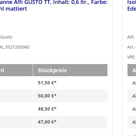
anne Alfi GUSTO TT, Inhalt: 0,6 ltr., Farbe:
Iso
hl mattiert
Ede
e Gusto
Alfi
TAL.3527205060
Art.
VPE:
hl
Stückpreis
A
51,50 €*
A
50,00 €*
A
48,50 €*
A
47,00 €*
A