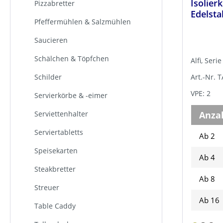
Isolierk
Pizzabretter
Edelsta
Pfeffermühlen & Salzmühlen
Saucieren
Schälchen & Töpfchen
Alfi, Seri
Art.-Nr. 
Schilder
VPE: 2
Servierkörbe & -eimer
Anza
Serviettenhalter
Serviertabletts
Ab 2
Speisekarten
Ab
4
Steakbretter
Ab
8
Streuer
Ab
16
Table Caddy