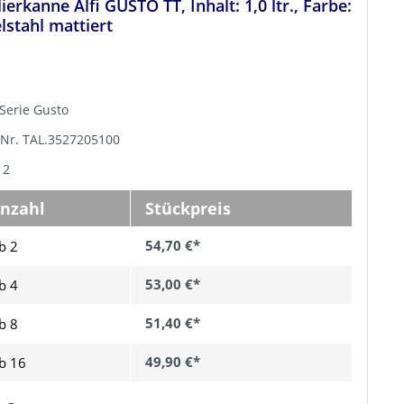
lierkanne Alfi GUSTO TT, Inhalt: 1,0 ltr., Farbe:
lstahl mattiert
, Serie Gusto
-Nr. TAL.3527205100
 2
nzahl
Stückpreis
54,70 €*
b 2
53,00 €*
b
4
51,40 €*
b
8
49,90 €*
b
16