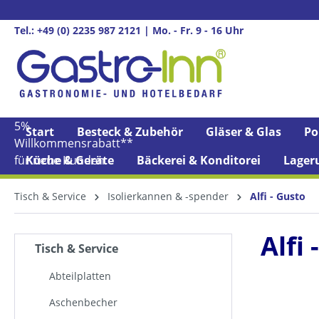
springen
Zur Hauptnavigation springen
Tel.: +49 (0) 2235 987 2121 | Mo. - Fr. 9 - 16 Uhr
5%
Start
Besteck & Zubehör
Gläser & Glas
Po
Willkommens­rabatt**
für neue Kunden
Küche & Geräte
Bäckerei & Konditorei
Lager
Tisch & Service
Isolierkannen & -spender
Alfi - Gusto
Alfi
Tisch & Service
Abteilplatten
Aschenbecher