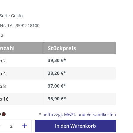
, Serie Gusto
-Nr. TAL.3591218100
 2
nzahl
Stückpreis
39,30 €*
b 2
38,20 €*
b
4
37,00 €*
b
8
35,90 €*
b
16
*
netto zzgl. MwSt. und Versandkosten
In den Warenkorb