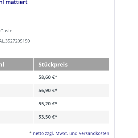
hl mattiert
e Gusto
TAL.3527205150
hl
Stückpreis
58,60 €*
56,90 €*
55,20 €*
53,50 €*
*
netto zzgl. MwSt. und Versandkosten