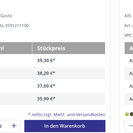
e Gusto
Alfi
TAL.3591211100
Art.
VPE:
hl
Stückpreis
A
39,30 €*
A
38,20 €*
A
37,00 €*
A
35,90 €*
A
*
netto zzgl. MwSt. und Versandkosten
In den Warenkorb