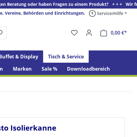
oder haben Fragen zu einem Produkt? + + + Wir freuen uns auf Ih
e, Vereine, Behörden und Einrichtungen.
Service/Hilfe
0,00 €*
Ware
Buffet & Display
Tisch & Service
n
Marken
Sale %
Downloadbereich
sto Isolierkanne