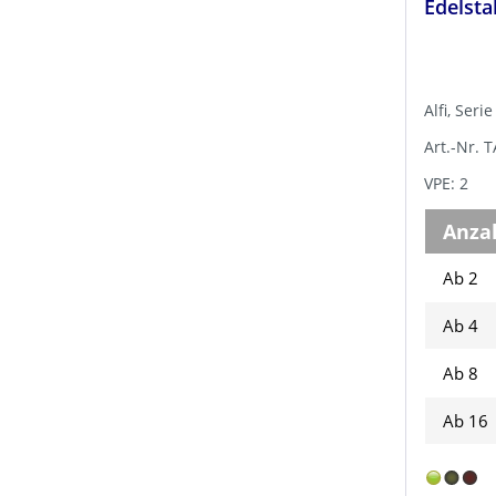
Edelsta
Alfi, Seri
Art.-Nr. 
VPE: 2
Anza
Ab 2
Ab
4
Ab
8
Ab
16