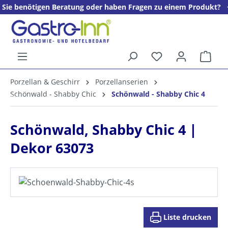
igen Beratung oder haben Fragen zu einem Produkt? + + + Wir fre
alt springen
Ware
5%
Porzellan & Geschirr
Porzellanserien
Willkommens­rabatt**
Schönwald - Shabby Chic
Schönwald - Shabby Chic 4
für neue Kunden
Schönwald, Shabby Chic 4 |
Dekor 63073
Liste drucken