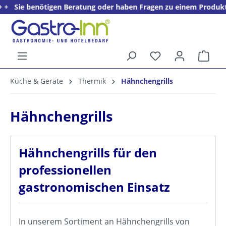
e benötigen Beratung oder haben Fragen zu einem Produkt? + + + 
alt springen
Ware
5%
Küche & Geräte
Thermik
Hähnchengrills
Willkommens­rabatt**
für neue Kunden
Hähnchengrills
Hähnchengrills für den
professionellen
gastronomischen Einsatz
In unserem Sortiment an Hähnchengrills von