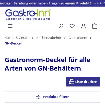
Beratung oder haben Fragen zu einem Produkt? + + + Wir freuen u
alt springen
Ware
5%
Küche & Geräte
Küchenzubehör
Gastronorm
Willkommens­rabatt**
GN-Deckel
für neue Kunden
Gastronorm-Deckel für alle
Arten von GN-Behältern.
Liste drucken
Produkte filtern