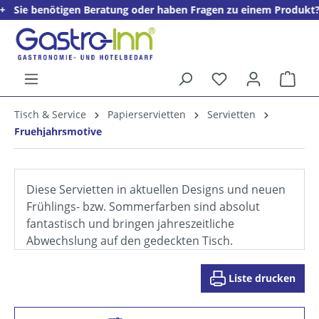
nötigen Beratung oder haben Fragen zu einem Produkt? + + + Wir 
alt springen
Ware
5%
Tisch & Service
Papierservietten
Servietten
Willkommens­rabatt**
Fruehjahrsmotive
für neue Kunden
Diese Servietten in aktuellen Designs und neuen
Frühlings- bzw. Sommerfarben sind absolut
fantastisch und bringen jahreszeitliche
Abwechslung auf den gedeckten Tisch.
Liste drucken