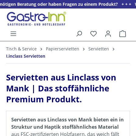
atung oder haben Fragen zu einem Produkt? + + + Wir freuen uns 
alt springen
Ware
5%
Tisch & Service
Papierservietten
Servietten
Willkommens­rabatt**
Linclass Servietten
für neue Kunden
Servietten aus Linclass von
Mank | Das stoffähnliche
Premium Produkt.
Servietten aus Linclass von Mank bieten ein in
Struktur und Haptik stoffähnliches Material
aus FSC-zertifizierten Holzfasern, das weich fällt