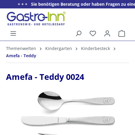
+ + + Sie benötigen Beratung oder haben Fragen zu einem P
alt springen
Ware
5%
Themenwelten
Kindergarten
Kinderbesteck
Willkommens­rabatt**
Amefa - Teddy
für neue Kunden
Amefa - Teddy 0024