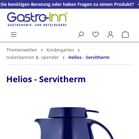
gen Beratung oder haben Fragen zu einem Produkt? + + + Wir freu
alt springen
Ware
5%
Themenwelten
Kindergarten
Willkommens­rabatt**
Isolierkannen & -spender
Helios - Servitherm
für neue Kunden
Helios - Servitherm