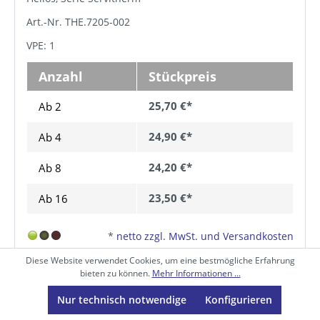
Art.-Nr. THE.7205-002
VPE: 1
Anzahl
Stückpreis
25,70 €*
Ab 2
24,90 €*
Ab
4
24,20 €*
Ab
8
23,50 €*
Ab
16
*
netto zzgl. MwSt. und Versandkosten
Diese Website verwendet Cookies, um eine bestmögliche Erfahrung
In den Warenkorb
bieten zu können.
Mehr Informationen ...
Nur technisch notwendige
Konfigurieren
Zum Produkt