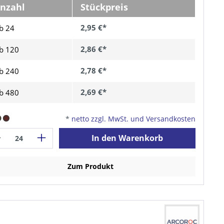
nzahl
Stückpreis
2,95 €*
b 24
2,86 €*
b
120
2,78 €*
b
240
2,69 €*
b
480
*
netto zzgl. MwSt. und Versandkosten
In den Warenkorb
Zum Produkt