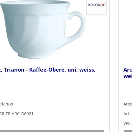
, Trianon - Kaffee-Obere, uni, weiss,
Arc
.
wei
Trianon
Arco
PAR.TR.ARC-D6921
Art.
VPE: