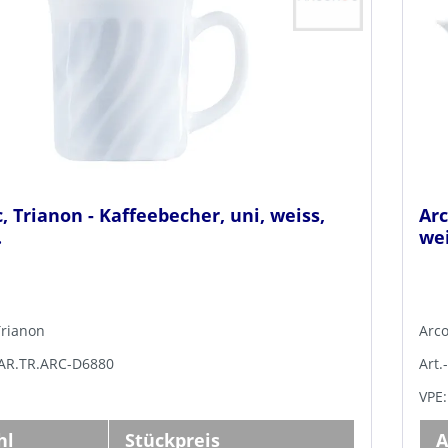
, Trianon - Kaffeebecher, uni, weiss,
Arc
.
wei
Trianon
Arco
PAR.TR.ARC-D6880
Art.
VPE:
hl
Stückpreis
A