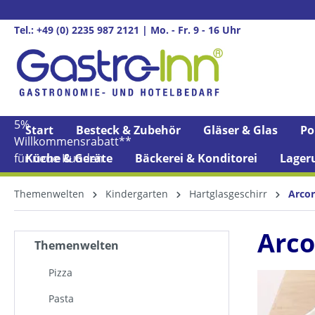
springen
Zur Hauptnavigation springen
Tel.: +49 (0) 2235 987 2121 | Mo. - Fr. 9 - 16 Uhr
5%
Start
Besteck & Zubehör
Gläser & Glas
Po
Willkommens­rabatt**
für neue Kunden
Küche & Geräte
Bäckerei & Konditorei
Lager
Themenwelten
Kindergarten
Hartglasgeschirr
Arcor
Arco
Themenwelten
Pizza
Pasta