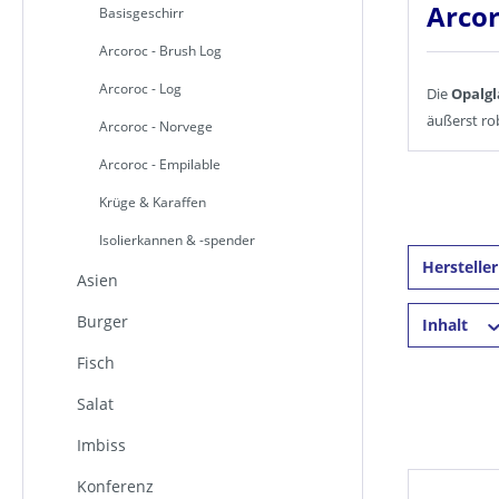
Arcor
Basisgeschirr
Arcoroc - Brush Log
Arcoroc - Log
Die
Opalgl
äußerst ro
Arcoroc - Norvege
Arcoroc - Empilable
Krüge & Karaffen
Isolierkannen & -spender
Herstelle
Asien
Burger
Inhalt
Fisch
Salat
Imbiss
Konferenz