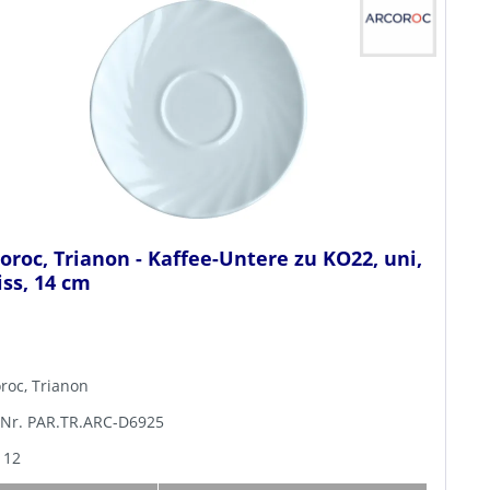
oroc, Trianon - Kaffee-Untere zu KO22, uni,
ss, 14 cm
roc, Trianon
-Nr. PAR.TR.ARC-D6925
 12