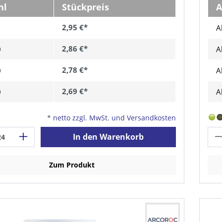
hl
Stückpreis
A
2,95 €*
A
2,86 €*
0
A
2,78 €*
0
A
2,69 €*
0
A
*
netto zzgl. MwSt. und Versandkosten
In den Warenkorb
Zum Produkt