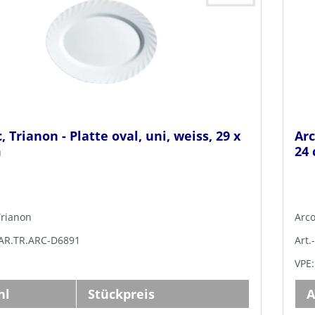
, Trianon - Platte oval, uni, weiss, 29 x
Arc
m
24
Trianon
Arco
PAR.TR.ARC-D6891
Art.
VPE:
hl
Stückpreis
A