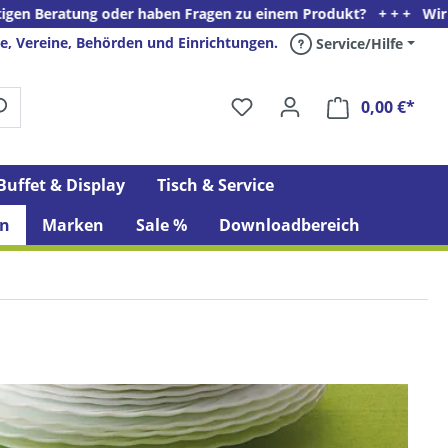
der haben Fragen zu einem Produkt? + + + Wir freuen uns auf Ihr
e, Vereine, Behörden und Einrichtungen.
Service/Hilfe
0,00 €*
Ware
Buffet & Display
Tisch & Service
n
Marken
Sale %
Downloadbereich