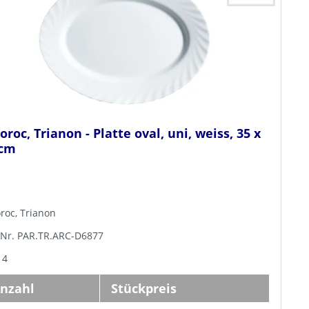
oroc, Trianon - Platte oval, uni, weiss, 35 x
 cm
roc, Trianon
-Nr. PAR.TR.ARC-D6877
 4
nzahl
Stückpreis