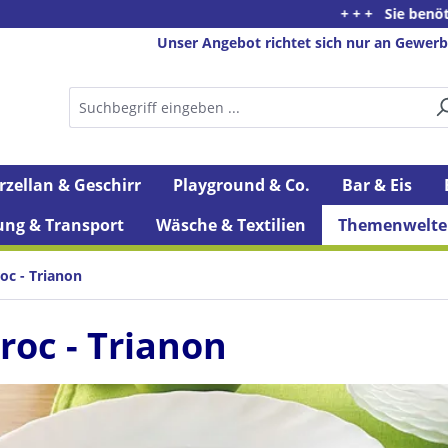
+ + + Sie benötigen Beratung o
Unser Angebot richtet sich nur an Gewerb
rzellan & Geschirr
Playground & Co.
Bar & Eis
ung & Transport
Wäsche & Textilien
Themenwelte
oc - Trianon
roc - Trianon