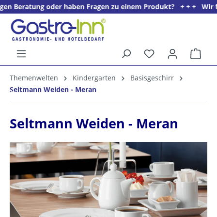
ung oder haben Fragen zu einem Produkt? + + + Wir freuen uns au
alt springen
Ware
5%
Themenwelten
Kindergarten
Basisgeschirr
Willkommens­rabatt**
Seltmann Weiden - Meran
für neue Kunden
Seltmann Weiden - Meran