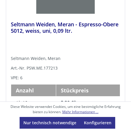
Seltmann Weiden, Meran - Espresso-Obere
5012, weiss, uni, 0,09 ltr.
Seltmann Weiden, Meran
Art.-Nr. PSW.ME.177213
VPE: 6
Anzahl
Stückpreis
5,30 €*
Ab 12
Diese Website verwendet Cookies, um eine bestmögliche Erfahrung
bieten zu können.
Mehr Informationen ...
5,18 €*
Ab
60
Nur technisch notwendige
Konfigurieren
5,02 €*
Ab
120