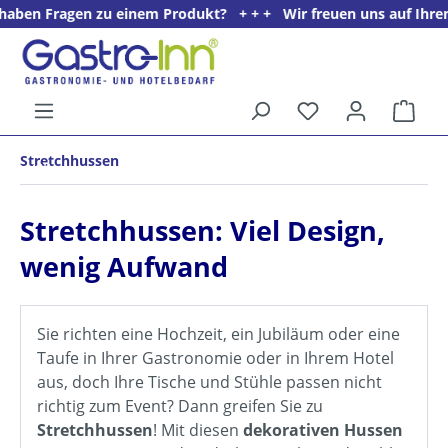
en zu einem Produkt? + + + Wir freuen uns auf Ihren Anruf unter
alt springen
Ware
5%
Stretchhussen
Willkommens­rabatt**
für neue Kunden
Stretchhussen: Viel Design,
wenig Aufwand
Sie richten eine Hochzeit, ein Jubiläum oder eine
Taufe in Ihrer Gastronomie oder in Ihrem Hotel
aus, doch Ihre Tische und Stühle passen nicht
richtig zum Event? Dann greifen Sie zu
Stretchhussen
! Mit diesen
dekorativen Hussen