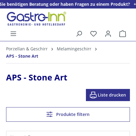
en Beratung oder haben Fragen zu einem Produkt? + + + Wir freu
alt springen
Ware
5%
Porzellan & Geschirr
Melamingeschirr
Willkommens­rabatt**
APS - Stone Art
für neue Kunden
APS - Stone Art
Liste drucken
Produkte filtern