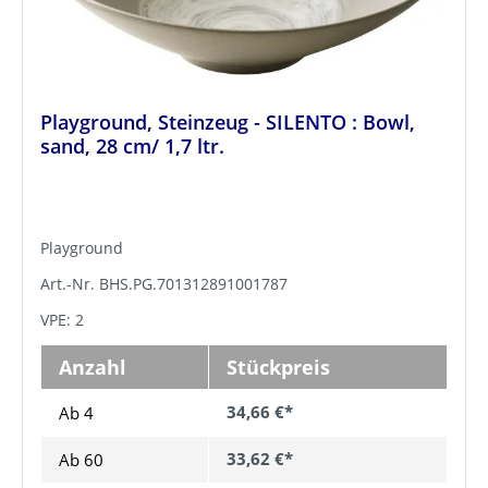
Playground, Steinzeug - SILENTO : Bowl,
sand, 28 cm/ 1,7 ltr.
Playground
Art.-Nr. BHS.PG.701312891001787
VPE: 2
Anzahl
Stückpreis
34,66 €*
Ab 4
33,62 €*
Ab
60