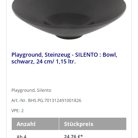
Playground, Steinzeug - SILENTO : Bowl,
schwarz, 24 cm/ 1,15 ltr.
Playground, Silento
Art.-Nr. BHS.PG.701312491001826
VPE: 2
Anzahl
Stückpreis
24,76 €*
Ab 4