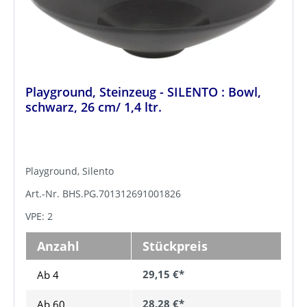
Playground, Steinzeug - SILENTO : Bowl,
schwarz, 26 cm/ 1,4 ltr.
Playground, Silento
Art.-Nr. BHS.PG.701312691001826
VPE: 2
Anzahl
Stückpreis
29,15 €*
Ab 4
28,28 €*
Ab
60