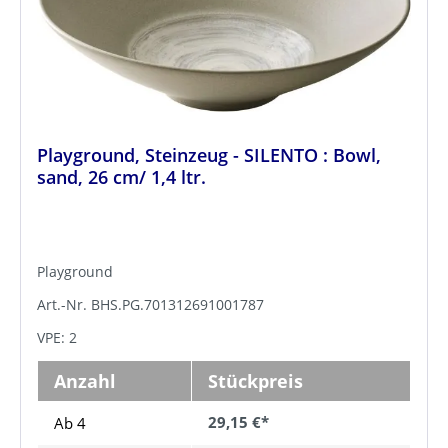
Playground, Steinzeug - SILENTO : Bowl,
sand, 26 cm/ 1,4 ltr.
Playground
Art.-Nr. BHS.PG.701312691001787
VPE: 2
Anzahl
Stückpreis
29,15 €*
Ab 4