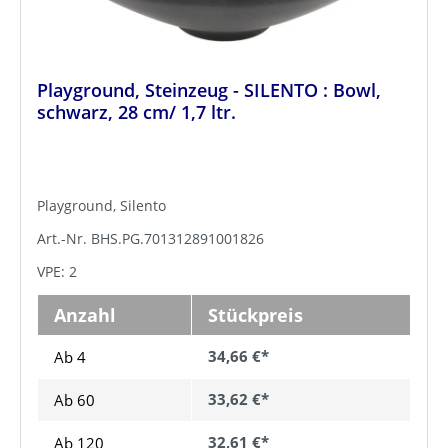
Playground, Steinzeug - SILENTO : Bowl,
schwarz, 28 cm/ 1,7 ltr.
Playground, Silento
Art.-Nr. BHS.PG.701312891001826
VPE: 2
Anzahl
Stückpreis
34,66 €*
Ab 4
33,62 €*
Ab
60
32,61 €*
Ab
120