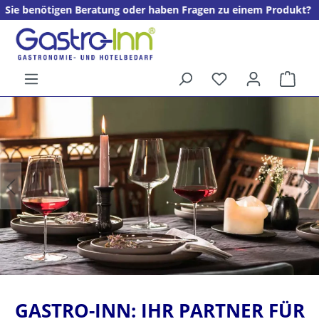
ung oder haben Fragen zu einem Produkt? + + + Wir freuen uns au
alt springen
Ware
5%
Willkommens­rabatt**
für neue Kunden
GASTRO-INN: IHR PARTNER FÜR