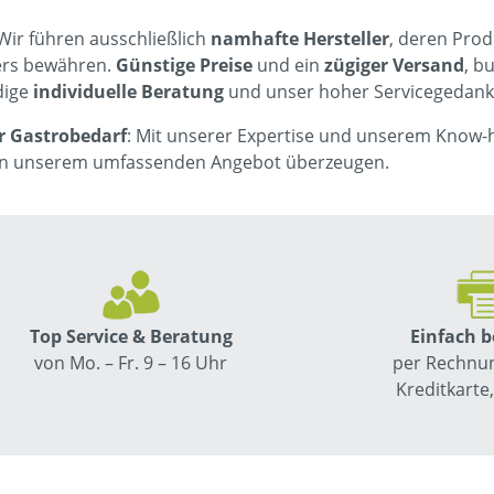
 Wir führen ausschließlich
namhafte Hersteller
, deren Prod
ers bewähren.
Günstige Preise
und ein
zügiger Versand
, b
dige
individuelle Beratung
und unser hoher Servicegedanke i
r Gastrobedarf
: Mit unserer Expertise und unserem Know-h
von unserem umfassenden Angebot überzeugen.
Top Service & Beratung
Einfach 
von Mo. – Fr. 9 – 16 Uhr
per Rechnun
Kreditkarte