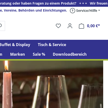
 einem Produkt? + + + Wir freuen uns auf Ihren Anruf unter Tele
e, Vereine, Behörden und Einrichtungen.
Service/Hilfe
0,00 €*
Ware
Buffet & Display
Tisch & Service
n
Marken
Sale %
Downloadbereich
ZWIESEL GLAS | FUSION