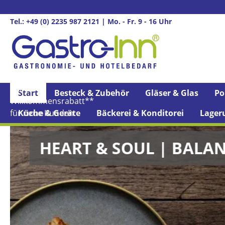
springen
Zur Hauptnavigation springen
Tel.: +49 (0) 2235 987 2121 | Mo. - Fr. 9 - 16 Uhr
5%
Start
Besteck & Zubehör
Gläser & Glas
Po
Willkommens­rabatt**
für neue Kunden
Küche & Geräte
Bäckerei & Konditorei
Lager
E