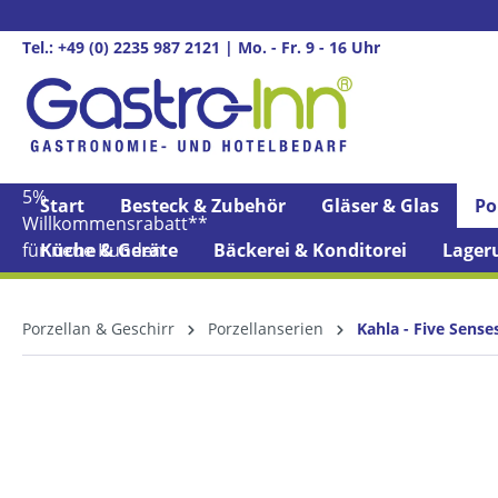
springen
Zur Hauptnavigation springen
Tel.: +49 (0) 2235 987 2121 | Mo. - Fr. 9 - 16 Uhr
5%
Start
Besteck & Zubehör
Gläser & Glas
Po
Willkommens­rabatt**
für neue Kunden
Küche & Geräte
Bäckerei & Konditorei
Lager
Porzellan & Geschirr
Porzellanserien
Kahla - Five Sense
Bildergalerie überspringen