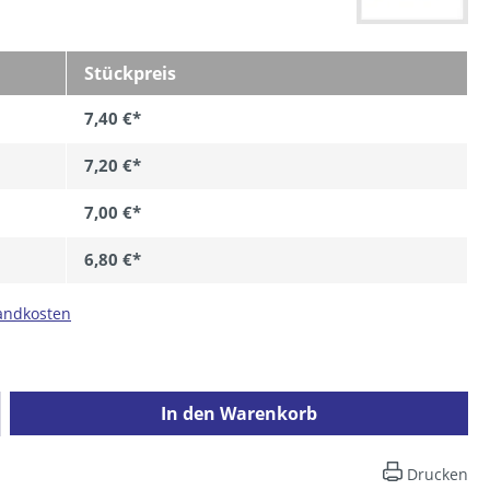
Stückpreis
7,40 €*
7,20 €*
7,00 €*
6,80 €*
sandkosten
ib den gewünschten Wert ein oder benutz
In den Warenkorb
Drucken