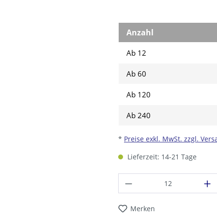
Anzahl
Ab 12
Ab
60
Ab
120
Ab
240
*
Preise exkl. MwSt. zzgl. Ver
Lieferzeit: 14-21 Tage
Produkt Anzahl: G
Merken