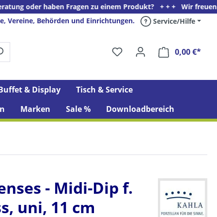
r haben Fragen zu einem Produkt? + + + Wir freuen uns auf Ihren
e, Vereine, Behörden und Einrichtungen.
Service/Hilfe
0,00 €*
Ware
Buffet & Display
Tisch & Service
n
Marken
Sale %
Downloadbereich
enses - Midi-Dip f.
s, uni, 11 cm