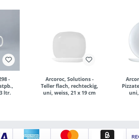
98 -
Arcoroc, Solutions -
Arcor
stpb.,
Teller flach, rechteckig,
Pizzate
3 ltr.
uni, weiss, 21 x 19 cm
uni,