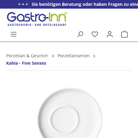
+ + + Sie benötigen Beratung oder haben Fragen zu einem P
alt springen
Ware
5%
Willkommens­rabatt**
Porzellan & Geschirr
Porzellanserien
für neue Kunden
Kahla - Five Senses
Bildergalerie überspringen