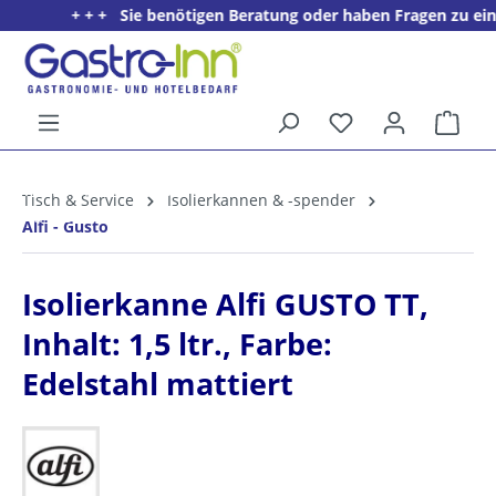
+ + + Sie benötigen Beratung oder haben Fragen zu einem
alt springen
Ware
5%
Willkommens­rabatt**
Tisch & Service
Isolierkannen & -spender
für neue Kunden
Alfi - Gusto
Isolierkanne Alfi GUSTO TT,
Inhalt: 1,5 ltr., Farbe:
Edelstahl mattiert