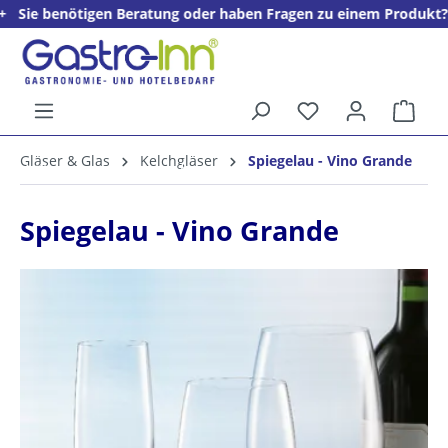
enötigen Beratung oder haben Fragen zu einem Produkt? + + + Wir
alt springen
Ware
5%
Gläser & Glas
Kelchgläser
Spiegelau - Vino Grande
Willkommens­rabatt**
für neue Kunden
Spiegelau - Vino Grande